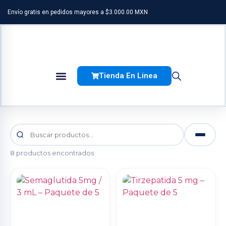
Envío gratis en pedidos mayores a $3.000.00 MXN
Tienda En Linea
Factor De Transferencia
8 productos encontrados