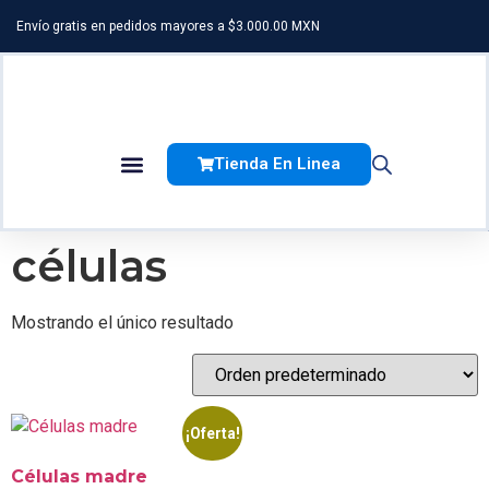
Envío gratis en pedidos mayores a $3.000.00 MXN
Tienda En Linea
Factor De Transferencia
células
Mostrando el único resultado
¡Oferta!
Células madre