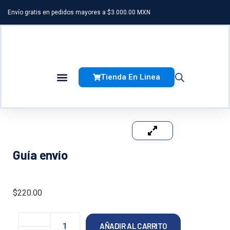
Envío gratis en pedidos mayores a $3.000.00 MXN
Tienda En Linea
Factor De Transferencia
Guía envío
$
220.00
AÑADIR AL CARRITO