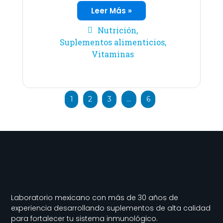
Leer Más »
Nutrición
,
Suplementos alimenticios
,
Vitaminas
1
2
3
…
6
Laboratorio mexicano con más de 30 años de
experiencia desarrollando suplementos de alta calidad
para fortalecer tu sistema inmunológico.