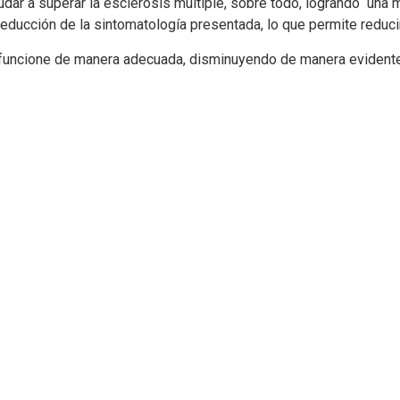
dar a superar la esclerosis múltiple, sobre todo, logrando una m
ducción de la sintomatología presentada, lo que permite reducir
 funcione de manera adecuada, disminuyendo de manera evidente 