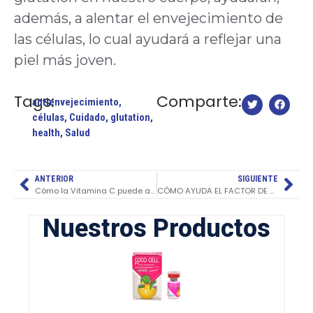
además, a alentar el envejecimiento de
las células, lo cual ayudará a reflejar una
piel más joven.
Tags:
Comparte:
antienvejecimiento
,
células
,
Cuidado
,
glutation
,
health
,
Salud
ANTERIOR
SIGUIENTE
Cómo la Vitamina C puede ayudar al tratamiento de cáncer
CÓMO AYUDA EL FACTOR DE TRANSFERENCIA A PACIENTES CON DERMATITIS ATÓPICA GRAVE
Nuestros Productos